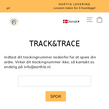
Direkte
HURTIG LEVERING
til
Leveret inden for 3 hverdage!
indhold
I
Dansk
▾
TRACK&TRACE
Indtast dit trackingnummer nedenfor for at spore din
ordre. Virker dit trackingnummer ikke, så kontakt os
endelig på
info@earthle.nl
.