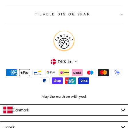
TILMELD DIG OG SPAR
VALUTA
DKK kr.
May the earth be with you!
Danmark
Language
Dansk