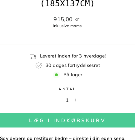
(185X137CM)
915,00 kr
Inklusive moms
Leveret inden for 3 hverdage!
30 dages fortrydelsesret
På lager
ANTAL
−
+
LÆG I INDKØBSKURV
Sov dybere og restituer bedre – direkte i din egen seng.