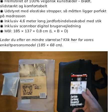
◉ Fremstillet af 100% vegansk kunstlæder – blødt,
slidstærkt og komfortabelt
◉ Udstyret med elastiske stropper, så måtten ligger perfekt
på madrassen
◉ Inklusiv 4,6 meter lang jordforbindelseskabel med stik
◉ Inklusiv scannbar digital brugervejledning
◉ Mål: 185 × 137 × 0,8 cm (L × B × D)
Leder du efter en mindre størrelse? Klik
her
for vores
enkeltpersonsmodel (185 × 68 cm).