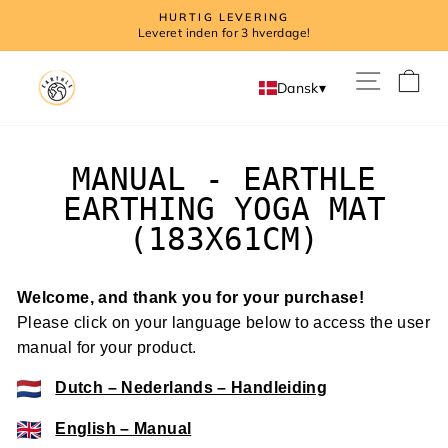
Direkte
G LEVERING
BEKYMRINGSFRI S
til
en for 3 hverdage!
30 dages prøve: ikke tilfred
indhold
I
Dansk
▾
MANUAL - EARTHLE
EARTHING YOGA MAT
(183X61CM)
Welcome, and thank you for your purchase!
Please click on your language below to access the user
manual for your product.
Dutch – Nederlands – Handleiding
English – Manual