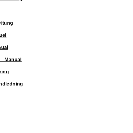
eitung
uel
nual
 – Manual
ning
ndledning