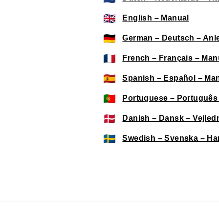
English – Manual
German – Deutsch – Anl
French – Français – Man
Spanish – Español – Ma
Portuguese – Português
Danish – Dansk – Vejled
Swedish – Svenska – Ha