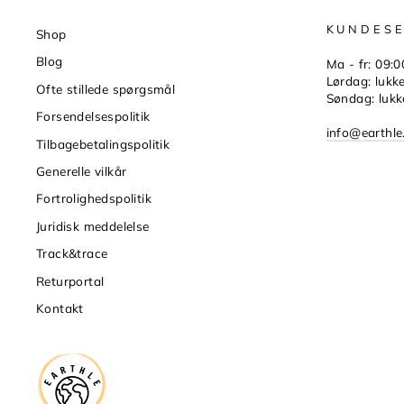
KUNDESE
Shop
Blog
Ma - fr: 09:0
Lørdag: lukk
Ofte stillede spørgsmål
Søndag: lukk
Forsendelsespolitik
info@earthle
Tilbagebetalingspolitik
Generelle vilkår
Fortrolighedspolitik
Juridisk meddelelse
Track&trace
Returportal
Kontakt