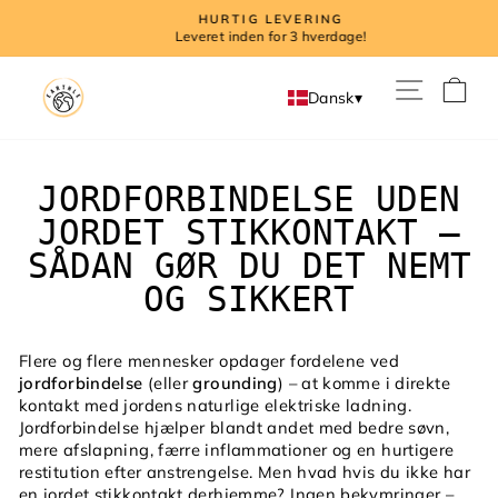
Direkte
HURTIG LEVERING
til
Leveret inden for 3 hverdage!
indhold
I
Dansk
▾
JORDFORBINDELSE UDEN
JORDET STIKKONTAKT –
SÅDAN GØR DU DET NEMT
OG SIKKERT
Flere og flere mennesker opdager fordelene ved
jordforbindelse
(eller
grounding
) – at komme i direkte
kontakt med jordens naturlige elektriske ladning.
Jordforbindelse hjælper blandt andet med bedre søvn,
mere afslapning, færre inflammationer og en hurtigere
restitution efter anstrengelse. Men hvad hvis du ikke har
en jordet stikkontakt derhjemme? Ingen bekymringer –