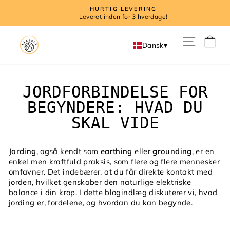
Direkte
HURTIG LEVERING
til
Leveret inden for 3 hverdage!
indhold
I
Dansk
▾
JORDFORBINDELSE FOR
BEGYNDERE: HVAD DU
SKAL VIDE
Jording
, også kendt som
earthing
eller
grounding
, er en
enkel men kraftfuld praksis, som flere og flere mennesker
omfavner. Det indebærer, at du får direkte kontakt med
jorden, hvilket genskaber den naturlige elektriske
balance i din krop. I dette blogindlæg diskuterer vi, hvad
jording er, fordelene, og hvordan du kan begynde.